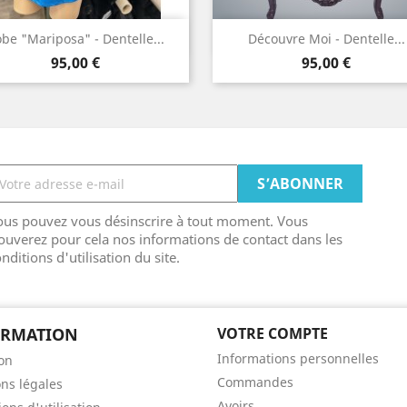
Aperçu rapide
Aperçu rapide


be "Mariposa" - Dentelle...
Découvre Moi - Dentelle...
Prix
Prix
Noir
Turquoise
Blanc
95,00 €
95,00 €
cassé
ous pouvez vous désinscrire à tout moment. Vous
ouverez pour cela nos informations de contact dans les
nditions d'utilisation du site.
ORMATION
VOTRE COMPTE
Informations personnelles
son
Commandes
ns légales
Avoirs