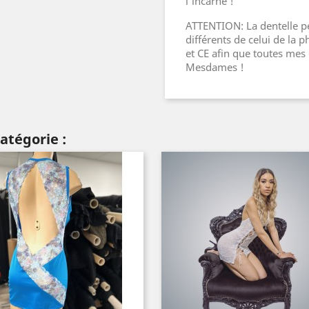
l'incarne !
ATTENTION: La dentelle pe
différents de celui de la 
et CE afin que toutes me
Mesdames !
atégorie :