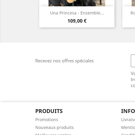
Aperçu rapide

Una Princesa - Ensemble...
Ro
Prix
Noir
109,00 €
Recevez nos offres spéciales
V
tr
co
PRODUITS
INF
Promotions
Livrai
Nouveaux produits
Mentio