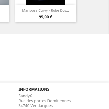
Aperçu rapide

Mariposa Curvy - Robe Dos...
Prix
95,00 €
INFORMATIONS
SandyX
Rue des portes Domitiennes
34740 Vendargues