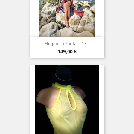
Elegancia Santa - De...
Prix
149,00 €