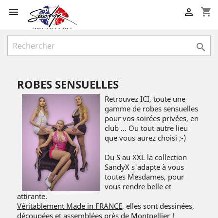
shopping_cart



ROBES SENSUELLES
Retrouvez ICI, toute une
gamme de robes sensuelles
pour vos soirées privées, en
club ... Ou tout autre lieu
que vous aurez choisi ;-)
Du S au XXL la collection
SandyX s'adapte à vous
toutes Mesdames, pour
vous rendre belle et
attirante.
Véritablement Made in FRANCE
, elles sont dessinées,
découpées et assemblées près de Montpellier !