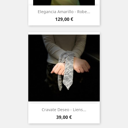
Elegancia Amarillo - Robe...
Prix
129,00 €
Cravate Deseo - Liens...
Prix
39,00 €