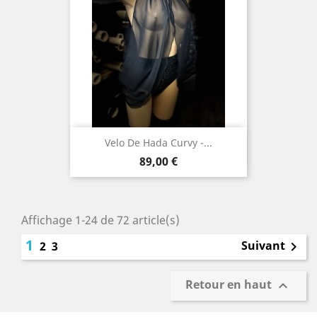
Velo De Hada Curvy -...
Prix
89,00 €
Affichage 1-24 de 72 article(s)
1
Suivant
2
3

Retour en haut
