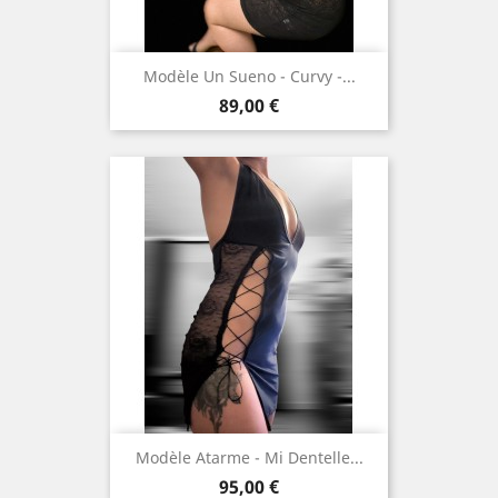
Modèle Un Sueno - Curvy -...
Prix
89,00 €
Modèle Atarme - Mi Dentelle...
Prix
95,00 €