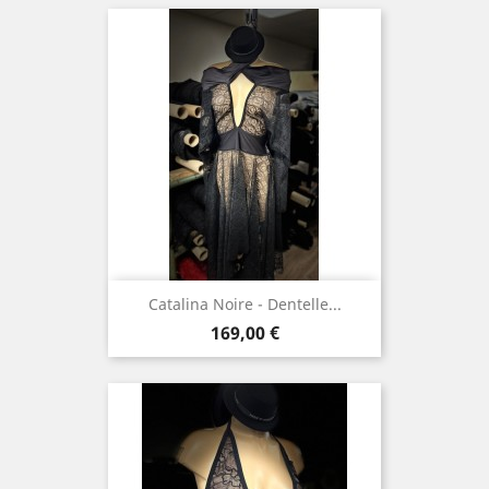
Catalina Noire - Dentelle...
Prix
169,00 €