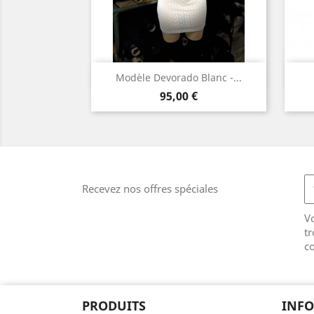
Aperçu rapide

Modèle Devorado Blanc -...
Prix
Blanc
95,00 €
cassé
Recevez nos offres spéciales
V
tr
co
PRODUITS
INF