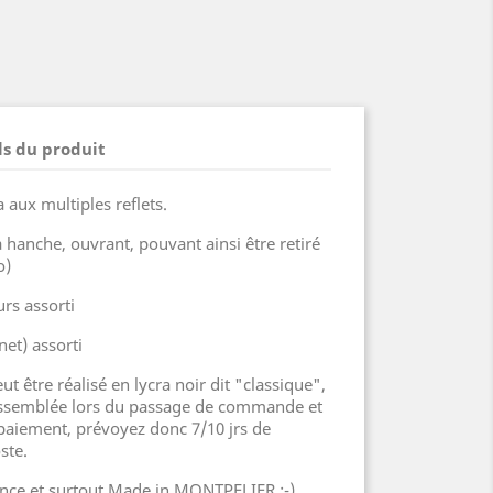
ls du produit
 aux multiples reflets.
 hanche, ouvrant, pouvant ainsi être retiré
o)
urs assorti
et) assorti
être réalisé en lycra noir dit "classique",
assemblée lors du passage de commande et
 paiement, prévoyez donc 7/10 jrs de
poste.
nce et surtout Made in MONTPELIER ;-)