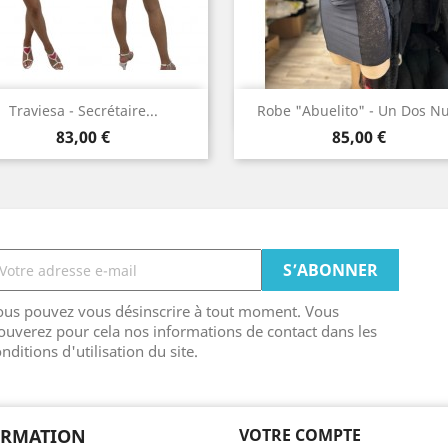
Aperçu rapide
Aperçu rapide


Traviesa - Secrétaire...
Robe "Abuelito" - Un Dos Nu.
Prix
Prix
Blanc
Noir
83,00 €
85,00 €
ous pouvez vous désinscrire à tout moment. Vous
ouverez pour cela nos informations de contact dans les
nditions d'utilisation du site.
ORMATION
VOTRE COMPTE