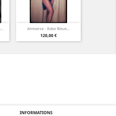
Aperçu rapide

..
Atreverse - Robe Bleue...
Prix
Bleu
120,00 €
INFORMATIONS