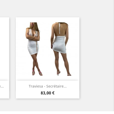
Aperçu rapide

...
Traviesa - Secrétaire...
Prix
Blanc
83,00 €