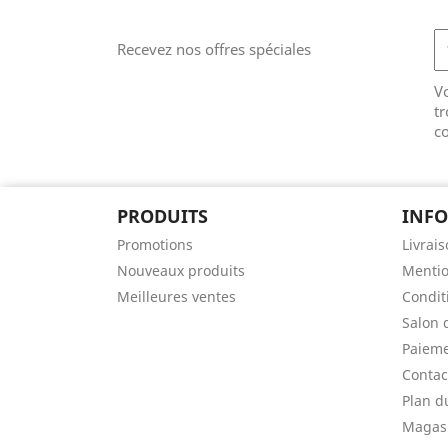
Recevez nos offres spéciales
V
tr
co
PRODUITS
INF
Promotions
Livrai
Nouveaux produits
Mentio
Meilleures ventes
Conditi
Salon 
Paieme
Contac
Plan d
Magasi