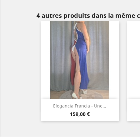
4 autres produits dans la même c
Aperçu rapide

Elegancia Francia - Une...
Prix
Bleu
159,00 €
/
Blanc
/
Rouge