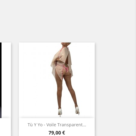
Aperçu rapide

Tù Y Yo - Voile Transparent...
Prix
Nude
79,00 €