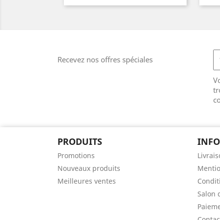
cassé
Recevez nos offres spéciales
V
tr
co
PRODUITS
INF
Promotions
Livrai
Nouveaux produits
Mentio
Meilleures ventes
Conditi
Salon 
Paieme
Contac