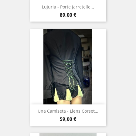
Lujuria - Porte Jarretelle...
Prix
89,00 €
Una Camiseta - Liens Corset...
Prix
59,00 €